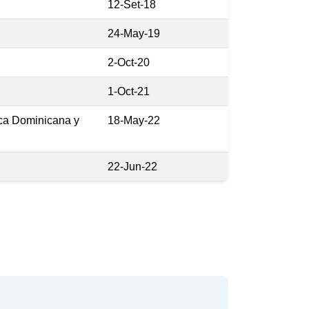
12-Set-18
24-May-19
2-Oct-20
1-Oct-21
ica Dominicana y
18-May-22
22-Jun-22