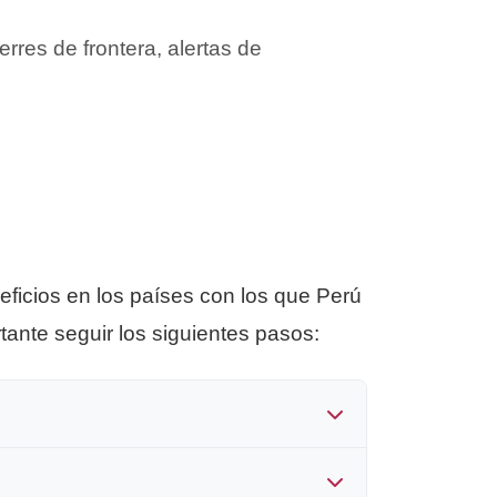
erres de frontera, alertas de
ficios en los países con los que Perú
ante seguir los siguientes pasos:
digo TIN asignado por SUNAT. Este