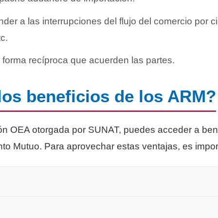
er a las interrupciones del flujo del comercio por ci
c.
e forma recíproca que acuerden las partes.
os beneficios de los ARM?
ción OEA otorgada por SUNAT, puedes acceder a bene
o Mutuo. Para aprovechar estas ventajas, es import
l en el país de destino (empresa importadora) el có