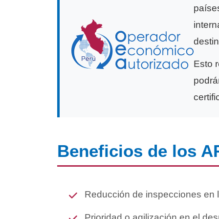
paíse
inter
destin
Esto 
podrá
certi
Beneficios de los 
Reducción de inspecciones en l
Prioridad o agilización en el d