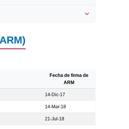
cilidades correspondientes.
ódigo TIN del exportador en tu
roveedor y se apliquen los
A asignado por la aduana del país de
(ARM)
imiento Mutuo (ARM), ya que
tro país a fin de brindar los
Fecha de firma de
ARM
14-Dic-17
14-Mar-18
21-Jul-18