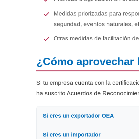
Medidas priorizadas para respond
seguridad, eventos naturales, et
Otras medidas de facilitación d
¿Cómo aprovechar l
Si tu empresa cuenta con la certifica
ha suscrito Acuerdos de Reconocimient
Si eres un exportador OEA
Si eres un importador
Debes informar a tu socio comercia