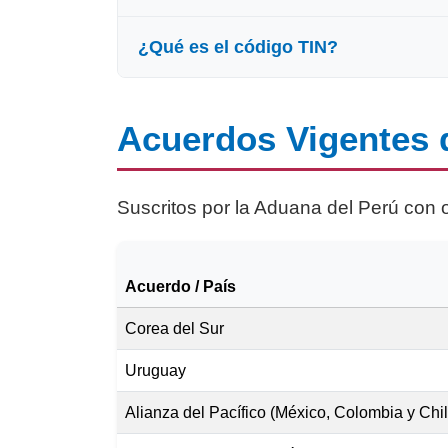
código permite que la aduana extran
¿Qué es el código TIN?
Al adquirir mercancías de un export
declaración aduanera. Esto permitir
El código TIN (Trader Identification
beneficios del ARM en el proceso de
Acuerdos Vigentes
origen. Este código cumple una fun
permite a las autoridades aduaneras 
Suscritos por la Aduana del Perú con 
beneficios acordados en el ARM.
Acuerdo / País
Corea del Sur
Uruguay
Alianza del Pacífico (México, Colombia y Chil